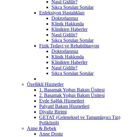
Nasıl Gidilir?
Sıkça Sorulan Sorular
Enfeksiyon Hastalıkları
Doktorlarımız
Klinik Hakkında
Klinikten Haberler
Nasıl Gidilir?
Sıkça Sorulan Sorular
Fizik Tedavi ve Rehabilitasyon
Doktorlarımız
Klinik Hakkında
Klinikten Haberler
Nasıl Gidilir?
Sıkça Sorulan Sorular
Özellikli Hizmetler
1. Basamak Yoğun Bakım Ünitesi
2. Basamak Yoğun Bakım Ünitesi
Evde Sağlık Hizmetleri
Palyatif Bakım Hizmetleri
Diyaliz Birimi
GETAT (Geleneksel ve Tamamlayıcı Tıp)
Polikliniği
Anne & Bebek
Anne Dostu