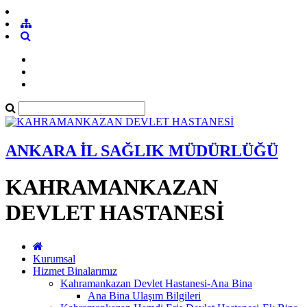
ANKARA İL SAĞLIK MÜDÜRLÜĞÜ
KAHRAMANKAZAN
DEVLET HASTANESİ
Kurumsal
Hizmet Binalarımız
Kahramankazan Devlet Hastanesi-Ana Bina
Ana Bina Ulaşım Bilgileri