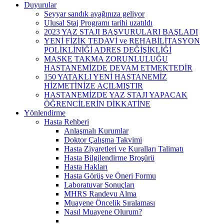
Duyurular
Seyyar sandık ayağınıza geliyor
Ulusal Staj Programı tarihi uzatıldı
2023 YAZ STAJI BAŞVURULARI BAŞLADI
YENİ FİZİK TEDAVİ ve REHABİLİTASYON
POLİKLİNİĞİ ADRES DEĞİŞİKLİĞİ
MASKE TAKMA ZORUNLULUĞU
HASTANEMİZDE DEVAM ETMEKTEDİR
150 YATAKLI YENİ HASTANEMİZ
HİZMETİNİZE AÇILMIŞTIR
HASTANEMİZDE YAZ STAJI YAPACAK
ÖĞRENCİLERİN DİKKATİNE
Yönlendirme
Hasta Rehberi
Anlaşmalı Kurumlar
Doktor Çalışma Takvimi
Hasta Ziyaretleri ve Kuralları Talimatı
Hasta Bilgilendirme Broşürü
Hasta Hakları
Hasta Görüş ve Öneri Formu
Laboratuvar Sonuçları
MHRS Randevu Alma
Muayene Öncelik Sıralaması
Nasıl Muayene Olurum?