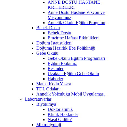
ANNE DOSTU HASTANE
KRİTERLERİ
Anne Dostu Hastane Vizyon ve
Misyonumuz
Annelik Okulu Eğitim Programı
Bebek Dostu
Bebek Dostu
Emzirme Haftası Etkinlikleri
Doğum İstatistikleri
Doğuma Hazırlık Ebe Polikliniği
Gebe Okulu
Gebe Okulu Eğitim Programları
Eğitim Ekibimiz
Resimler
Uzaktan Eğitim Gebe Okulu
Haberler
Mama Kodu Yasası
TDL Odaları
Annelik Yolculuğu Mobil Uygulaması
Laboratuvarlar
Biyokimya
Doktorlarımız
Klinik Hakkında
Nasıl Gidilir?
Mikrobiyoloji