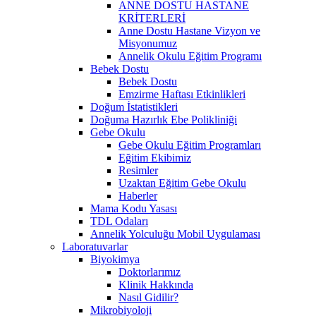
ANNE DOSTU HASTANE
KRİTERLERİ
Anne Dostu Hastane Vizyon ve
Misyonumuz
Annelik Okulu Eğitim Programı
Bebek Dostu
Bebek Dostu
Emzirme Haftası Etkinlikleri
Doğum İstatistikleri
Doğuma Hazırlık Ebe Polikliniği
Gebe Okulu
Gebe Okulu Eğitim Programları
Eğitim Ekibimiz
Resimler
Uzaktan Eğitim Gebe Okulu
Haberler
Mama Kodu Yasası
TDL Odaları
Annelik Yolculuğu Mobil Uygulaması
Laboratuvarlar
Biyokimya
Doktorlarımız
Klinik Hakkında
Nasıl Gidilir?
Mikrobiyoloji