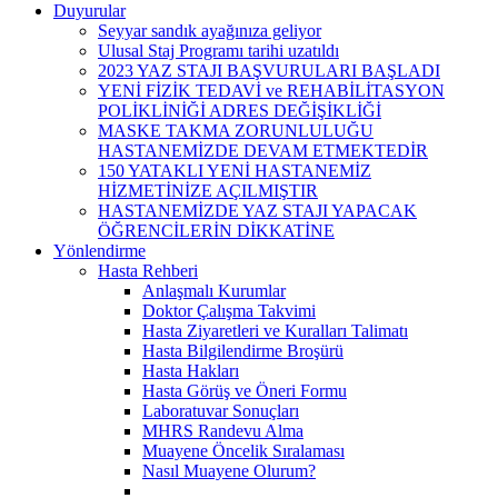
Duyurular
Seyyar sandık ayağınıza geliyor
Ulusal Staj Programı tarihi uzatıldı
2023 YAZ STAJI BAŞVURULARI BAŞLADI
YENİ FİZİK TEDAVİ ve REHABİLİTASYON
POLİKLİNİĞİ ADRES DEĞİŞİKLİĞİ
MASKE TAKMA ZORUNLULUĞU
HASTANEMİZDE DEVAM ETMEKTEDİR
150 YATAKLI YENİ HASTANEMİZ
HİZMETİNİZE AÇILMIŞTIR
HASTANEMİZDE YAZ STAJI YAPACAK
ÖĞRENCİLERİN DİKKATİNE
Yönlendirme
Hasta Rehberi
Anlaşmalı Kurumlar
Doktor Çalışma Takvimi
Hasta Ziyaretleri ve Kuralları Talimatı
Hasta Bilgilendirme Broşürü
Hasta Hakları
Hasta Görüş ve Öneri Formu
Laboratuvar Sonuçları
MHRS Randevu Alma
Muayene Öncelik Sıralaması
Nasıl Muayene Olurum?