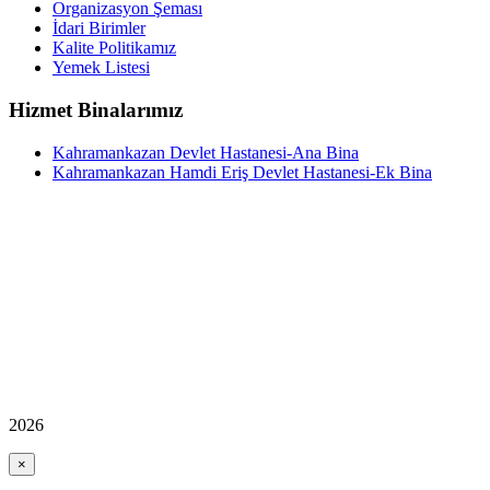
Organizasyon Şeması
İdari Birimler
Kalite Politikamız
Yemek Listesi
Hizmet Binalarımız
Kahramankazan Devlet Hastanesi-Ana Bina
Kahramankazan Hamdi Eriş Devlet Hastanesi-Ek Bina
2026
×