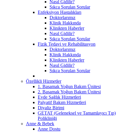
Nasıl Gidilir?
Sıkça Sorulan Sorular
Enfeksiyon Hastalıkları
Doktorlarımız
Klinik Hakkında
Klinikten Haberler
Nasıl Gidilir?
Sıkça Sorulan Sorular
Fizik Tedavi ve Rehabilitasyon
Doktorlarımız
Klinik Hakkında
Klinikten Haberler
Nasıl Gidilir?
Sıkça Sorulan Sorular
Özellikli Hizmetler
1. Basamak Yoğun Bakım Ünitesi
2. Basamak Yoğun Bakım Ünitesi
Evde Sağlık Hizmetleri
Palyatif Bakım Hizmetleri
Diyaliz Birimi
GETAT (Geleneksel ve Tamamlayıcı Tıp)
Polikliniği
Anne & Bebek
Anne Dostu