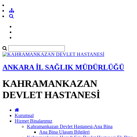
ANKARA İL SAĞLIK MÜDÜRLÜĞÜ
KAHRAMANKAZAN
DEVLET HASTANESİ
Kurumsal
Hizmet Binalarımız
Kahramankazan Devlet Hastanesi-Ana Bina
Ana Bina Ulaşım Bilgileri