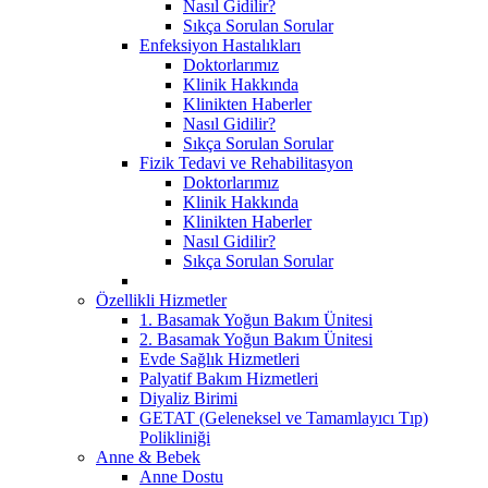
Nasıl Gidilir?
Sıkça Sorulan Sorular
Enfeksiyon Hastalıkları
Doktorlarımız
Klinik Hakkında
Klinikten Haberler
Nasıl Gidilir?
Sıkça Sorulan Sorular
Fizik Tedavi ve Rehabilitasyon
Doktorlarımız
Klinik Hakkında
Klinikten Haberler
Nasıl Gidilir?
Sıkça Sorulan Sorular
Özellikli Hizmetler
1. Basamak Yoğun Bakım Ünitesi
2. Basamak Yoğun Bakım Ünitesi
Evde Sağlık Hizmetleri
Palyatif Bakım Hizmetleri
Diyaliz Birimi
GETAT (Geleneksel ve Tamamlayıcı Tıp)
Polikliniği
Anne & Bebek
Anne Dostu