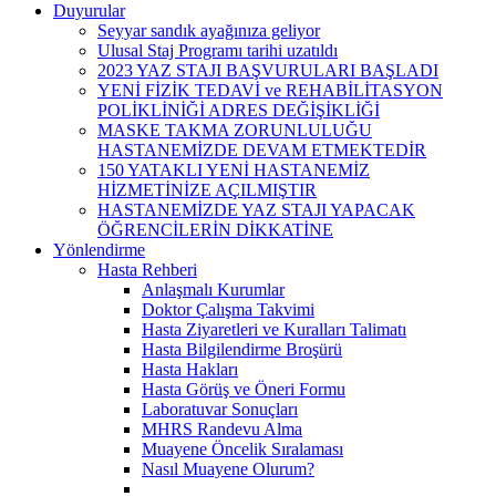
Duyurular
Seyyar sandık ayağınıza geliyor
Ulusal Staj Programı tarihi uzatıldı
2023 YAZ STAJI BAŞVURULARI BAŞLADI
YENİ FİZİK TEDAVİ ve REHABİLİTASYON
POLİKLİNİĞİ ADRES DEĞİŞİKLİĞİ
MASKE TAKMA ZORUNLULUĞU
HASTANEMİZDE DEVAM ETMEKTEDİR
150 YATAKLI YENİ HASTANEMİZ
HİZMETİNİZE AÇILMIŞTIR
HASTANEMİZDE YAZ STAJI YAPACAK
ÖĞRENCİLERİN DİKKATİNE
Yönlendirme
Hasta Rehberi
Anlaşmalı Kurumlar
Doktor Çalışma Takvimi
Hasta Ziyaretleri ve Kuralları Talimatı
Hasta Bilgilendirme Broşürü
Hasta Hakları
Hasta Görüş ve Öneri Formu
Laboratuvar Sonuçları
MHRS Randevu Alma
Muayene Öncelik Sıralaması
Nasıl Muayene Olurum?