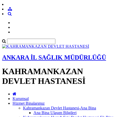
ANKARA İL SAĞLIK MÜDÜRLÜĞÜ
KAHRAMANKAZAN
DEVLET HASTANESİ
Kurumsal
Hizmet Binalarımız
Kahramankazan Devlet Hastanesi-Ana Bina
Ana Bina Ulaşım Bilgileri