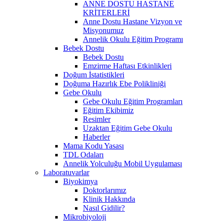
ANNE DOSTU HASTANE
KRİTERLERİ
Anne Dostu Hastane Vizyon ve
Misyonumuz
Annelik Okulu Eğitim Programı
Bebek Dostu
Bebek Dostu
Emzirme Haftası Etkinlikleri
Doğum İstatistikleri
Doğuma Hazırlık Ebe Polikliniği
Gebe Okulu
Gebe Okulu Eğitim Programları
Eğitim Ekibimiz
Resimler
Uzaktan Eğitim Gebe Okulu
Haberler
Mama Kodu Yasası
TDL Odaları
Annelik Yolculuğu Mobil Uygulaması
Laboratuvarlar
Biyokimya
Doktorlarımız
Klinik Hakkında
Nasıl Gidilir?
Mikrobiyoloji