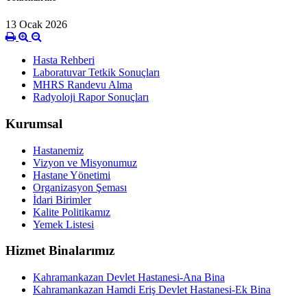
13 Ocak 2026
Hasta Rehberi
Laboratuvar Tetkik Sonuçları
MHRS Randevu Alma
Radyoloji Rapor Sonuçları
Kurumsal
Hastanemiz
Vizyon ve Misyonumuz
Hastane Yönetimi
Organizasyon Şeması
İdari Birimler
Kalite Politikamız
Yemek Listesi
Hizmet Binalarımız
Kahramankazan Devlet Hastanesi-Ana Bina
Kahramankazan Hamdi Eriş Devlet Hastanesi-Ek Bina