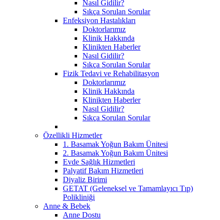
Nasıl Gidilir?
Sıkça Sorulan Sorular
Enfeksiyon Hastalıkları
Doktorlarımız
Klinik Hakkında
Klinikten Haberler
Nasıl Gidilir?
Sıkça Sorulan Sorular
Fizik Tedavi ve Rehabilitasyon
Doktorlarımız
Klinik Hakkında
Klinikten Haberler
Nasıl Gidilir?
Sıkça Sorulan Sorular
Özellikli Hizmetler
1. Basamak Yoğun Bakım Ünitesi
2. Basamak Yoğun Bakım Ünitesi
Evde Sağlık Hizmetleri
Palyatif Bakım Hizmetleri
Diyaliz Birimi
GETAT (Geleneksel ve Tamamlayıcı Tıp)
Polikliniği
Anne & Bebek
Anne Dostu