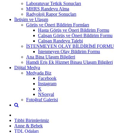
Laboratuvar Tetkik Sonuçları
MHRS Randevu Alma
Radyoloji Rapor Sonuçları
İletişim ve Ulaşım
Görüş ve Öneri Bildirim Formları
Hasta Görüş ve Öneri Bildirim Formu
Çalışan Görüş ve Öneri Bildirim Formu
Çalışan Randevu Talebi
İSTENMEYEN OLAY BİLDİRİMİ FORMU
İstenmeyen Olay Bildirim Formu
Ana Bina Ulaşım Bilgileri
Hamdi Eriş Ek Hizmet Binası Ulaşım Bilgileri
Dijital Medya
Medyada Biz
Facebook
İnstagram
X
NSosyal
Fotoğraf Galerisi
Tıbbi Birimlerimiz
Anne & Bebek
TDL Odaları