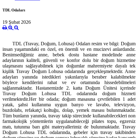
TDL Odaları
19 Şubat 2026
TDL (Travay, Doğum, Lohusa) Odaları resim ve bilgi: Doğum
insan yaşamındaki en özel, en önemli ve en mucizevi anlardandır.
Benimsediğimiz anne, bebek dostu hastane modelinde anne
adaylarının kaliteli, güvenli ve konfor dolu bir doğum hizmetine
ulaşmasını sağlayabilmek için doğumlar mahremiyete dayalı tek
kişilik Travay Doğum Lohusa odalarında gerçekleşmektedir. Anne
adayları yanında istedikleri yakınlarıyla beraber kalabilmekte
böylece kendilerini rahat ve ev ortamında hissedebilmeleri
sağlanmaktadır. Hastanemizde 2. katta Doğum Ünitesi içerinde
Travay Doğum Lohusa TDL odalarında doğum hizmeti
verilmektedir.
Her bir odada; doğum masasına çevrilebilen 1 adet
yatak, şahsi kullanıma uygun banyo ve lavabo, televizyon,
buzdolabı, refakatçi koltuğu, dolap, yemek masası bulunmaktadır.
Tüm bunların yanında, travay takip sürecinde kullanabilecekleri non
farmakolojik yöntemlerin uygulanabileceği pilates topu, egzersiz
matı, tutunma barı gibi materyallerimiz de bulunmaktadır. Travay
Doğum Lohusa TDL odalarında, gebeler için travay takibinden
doğum sürecine ve doğum sonrası lohusalık sürecine kadar kapsamlı