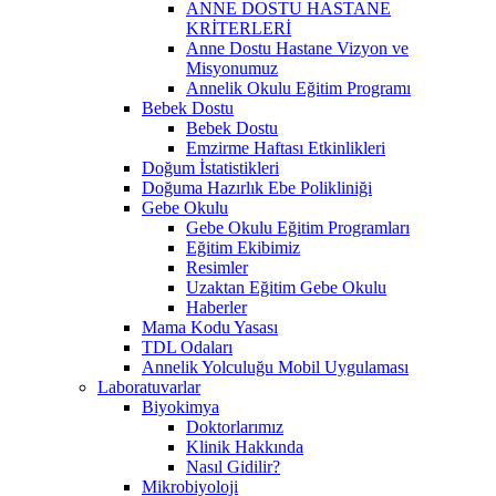
ANNE DOSTU HASTANE
KRİTERLERİ
Anne Dostu Hastane Vizyon ve
Misyonumuz
Annelik Okulu Eğitim Programı
Bebek Dostu
Bebek Dostu
Emzirme Haftası Etkinlikleri
Doğum İstatistikleri
Doğuma Hazırlık Ebe Polikliniği
Gebe Okulu
Gebe Okulu Eğitim Programları
Eğitim Ekibimiz
Resimler
Uzaktan Eğitim Gebe Okulu
Haberler
Mama Kodu Yasası
TDL Odaları
Annelik Yolculuğu Mobil Uygulaması
Laboratuvarlar
Biyokimya
Doktorlarımız
Klinik Hakkında
Nasıl Gidilir?
Mikrobiyoloji