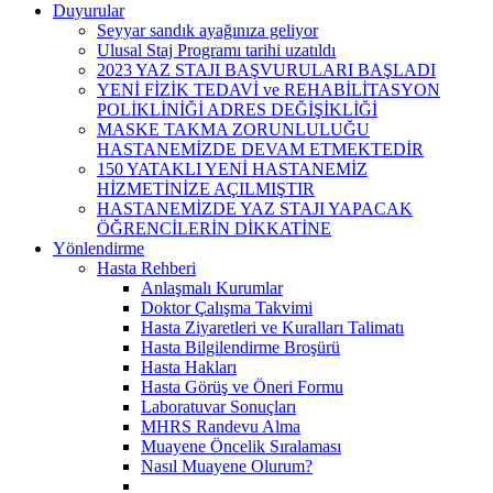
Duyurular
Seyyar sandık ayağınıza geliyor
Ulusal Staj Programı tarihi uzatıldı
2023 YAZ STAJI BAŞVURULARI BAŞLADI
YENİ FİZİK TEDAVİ ve REHABİLİTASYON
POLİKLİNİĞİ ADRES DEĞİŞİKLİĞİ
MASKE TAKMA ZORUNLULUĞU
HASTANEMİZDE DEVAM ETMEKTEDİR
150 YATAKLI YENİ HASTANEMİZ
HİZMETİNİZE AÇILMIŞTIR
HASTANEMİZDE YAZ STAJI YAPACAK
ÖĞRENCİLERİN DİKKATİNE
Yönlendirme
Hasta Rehberi
Anlaşmalı Kurumlar
Doktor Çalışma Takvimi
Hasta Ziyaretleri ve Kuralları Talimatı
Hasta Bilgilendirme Broşürü
Hasta Hakları
Hasta Görüş ve Öneri Formu
Laboratuvar Sonuçları
MHRS Randevu Alma
Muayene Öncelik Sıralaması
Nasıl Muayene Olurum?