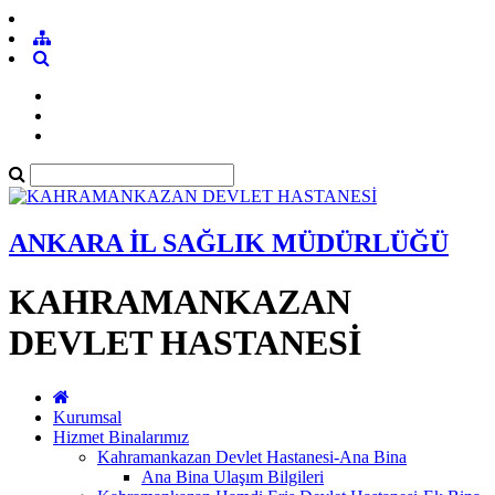
ANKARA İL SAĞLIK MÜDÜRLÜĞÜ
KAHRAMANKAZAN
DEVLET HASTANESİ
Kurumsal
Hizmet Binalarımız
Kahramankazan Devlet Hastanesi-Ana Bina
Ana Bina Ulaşım Bilgileri